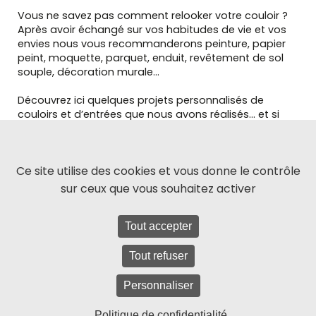
Vous ne savez pas comment relooker votre couloir ?
Après avoir échangé sur vos habitudes de vie et vos
envies nous vous recommanderons peinture, papier
peint, moquette, parquet, enduit, revêtement de sol
souple, décoration murale…
Découvrez ici quelques projets personnalisés de
couloirs et d’entrées que nous avons réalisés… et si
vous nous parliez de votre projet ?
Vous avez un projet de décoration pour
Ce site utilise des cookies et vous donne le contrôle
vos couloirs ou votre entrée ?
Contactez-
sur ceux que vous souhaitez activer
nous
Tout accepter
Tout refuser
Personnaliser
© Effets de matière – Architecte & décorateur d’intérieur
Mentions légales et politique de confidentialité
Politique de confidentialité