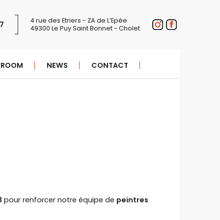
4 rue des Etriers - ZA de L’Epée
17
49300 Le Puy Saint Bonnet - Cholet
WROOM
NEWS
CONTACT
3
pour renforcer notre équipe de
peintres